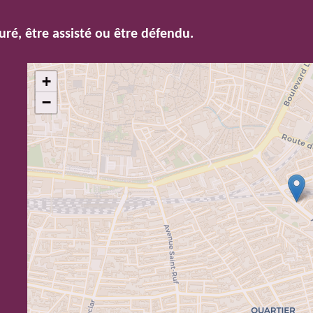
uré, être assisté ou être défendu.
+
−