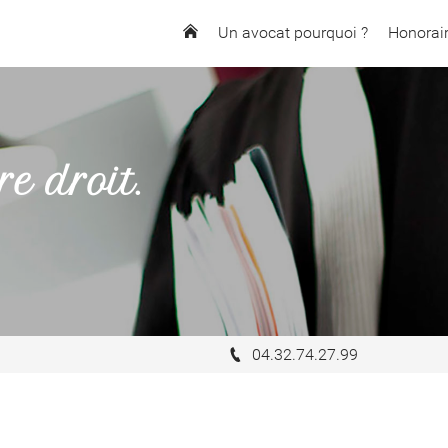
Un avocat pourquoi ?
Honorai
re droit.
04.32.74.27.99