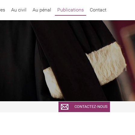
res
Au civil
Au pénal
Publications
Contact
CONTACTEZ-NOUS