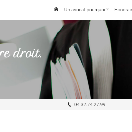
Un avocat pourquoi ?
Honorai
re droit.
04.32.74.27.99