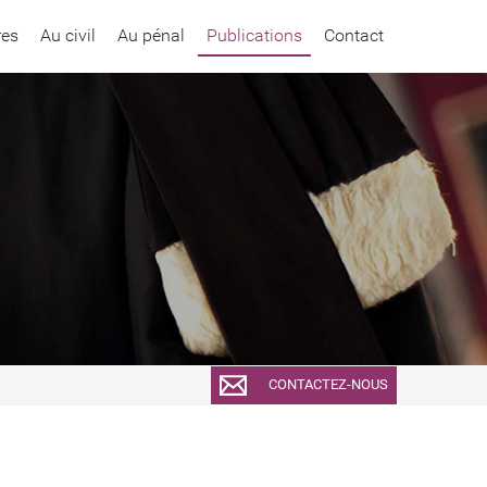
res
Au civil
Au pénal
Publications
Contact
CONTACTEZ-NOUS