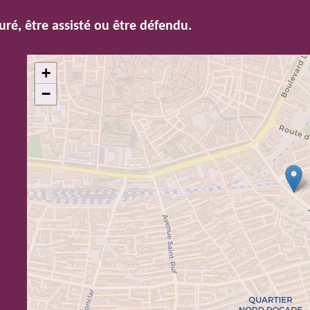
uré, être assisté ou être défendu.
+
−